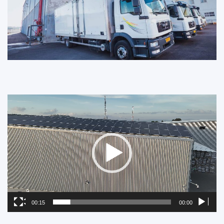
נגן
וידאו
00:15
00:00